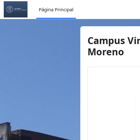
Salta al contenido principal
Página Principal
Campus Vir
Moreno