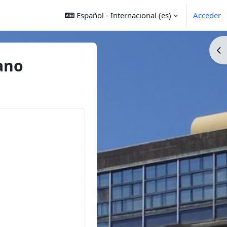
Español - Internacional ‎(es)‎
Acceder
Ab
ano